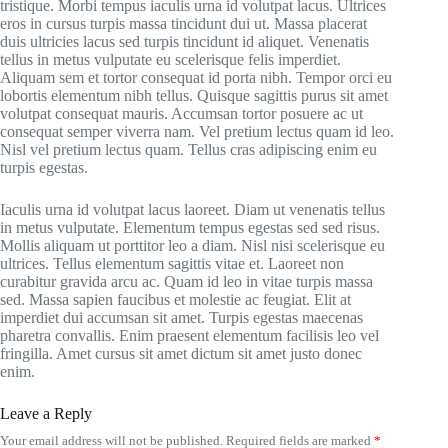
tristique. Morbi tempus iaculis urna id volutpat lacus. Ultrices
eros in cursus turpis massa tincidunt dui ut. Massa placerat
duis ultricies lacus sed turpis tincidunt id aliquet. Venenatis
tellus in metus vulputate eu scelerisque felis imperdiet.
Aliquam sem et tortor consequat id porta nibh. Tempor orci eu
lobortis elementum nibh tellus. Quisque sagittis purus sit amet
volutpat consequat mauris. Accumsan tortor posuere ac ut
consequat semper viverra nam. Vel pretium lectus quam id leo.
Nisl vel pretium lectus quam. Tellus cras adipiscing enim eu
turpis egestas.
Iaculis urna id volutpat lacus laoreet. Diam ut venenatis tellus
in metus vulputate. Elementum tempus egestas sed sed risus.
Mollis aliquam ut porttitor leo a diam. Nisl nisi scelerisque eu
ultrices. Tellus elementum sagittis vitae et. Laoreet non
curabitur gravida arcu ac. Quam id leo in vitae turpis massa
sed. Massa sapien faucibus et molestie ac feugiat. Elit at
imperdiet dui accumsan sit amet. Turpis egestas maecenas
pharetra convallis. Enim praesent elementum facilisis leo vel
fringilla. Amet cursus sit amet dictum sit amet justo donec
enim.
Leave a Reply
Your email address will not be published.
Required fields are marked
*