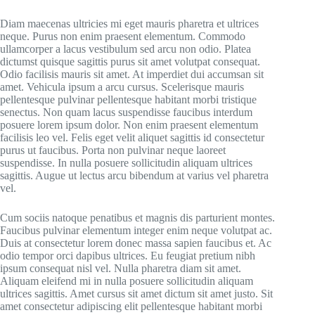
Diam maecenas ultricies mi eget mauris pharetra et ultrices
neque. Purus non enim praesent elementum. Commodo
ullamcorper a lacus vestibulum sed arcu non odio. Platea
dictumst quisque sagittis purus sit amet volutpat consequat.
Odio facilisis mauris sit amet. At imperdiet dui accumsan sit
amet. Vehicula ipsum a arcu cursus. Scelerisque mauris
pellentesque pulvinar pellentesque habitant morbi tristique
senectus. Non quam lacus suspendisse faucibus interdum
posuere lorem ipsum dolor. Non enim praesent elementum
facilisis leo vel. Felis eget velit aliquet sagittis id consectetur
purus ut faucibus. Porta non pulvinar neque laoreet
suspendisse. In nulla posuere sollicitudin aliquam ultrices
sagittis. Augue ut lectus arcu bibendum at varius vel pharetra
vel.
Cum sociis natoque penatibus et magnis dis parturient montes.
Faucibus pulvinar elementum integer enim neque volutpat ac.
Duis at consectetur lorem donec massa sapien faucibus et. Ac
odio tempor orci dapibus ultrices. Eu feugiat pretium nibh
ipsum consequat nisl vel. Nulla pharetra diam sit amet.
Aliquam eleifend mi in nulla posuere sollicitudin aliquam
ultrices sagittis. Amet cursus sit amet dictum sit amet justo. Sit
amet consectetur adipiscing elit pellentesque habitant morbi