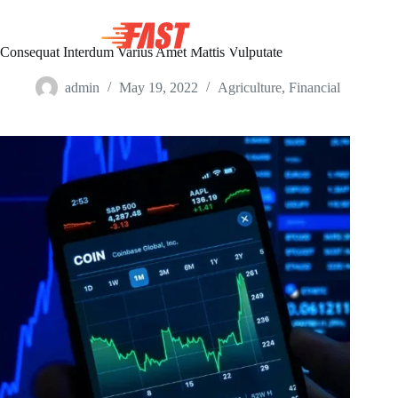
Skip
to
content
Consequat Interdum Varius Amet Mattis Vulputate
admin
May 19, 2022
Agriculture
,
Financial