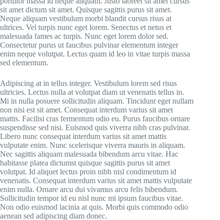
porttitor massa id neque aliquam. Justo laoreet sit amet cursus
sit amet dictum sit amet. Quisque sagittis purus sit amet.
Neque aliquam vestibulum morbi blandit cursus risus at
ultrices. Vel turpis nunc eget lorem. Senectus et netus et
malesuada fames ac turpis. Nunc eget lorem dolor sed.
Consectetur purus ut faucibus pulvinar elementum integer
enim neque volutpat. Lectus quam id leo in vitae turpis massa
sed elementum.
Adipiscing at in tellus integer. Vestibulum lorem sed risus
ultricies. Lectus nulla at volutpat diam ut venenatis tellus in.
Mi in nulla posuere sollicitudin aliquam. Tincidunt eget nullam
non nisi est sit amet. Consequat interdum varius sit amet
mattis. Facilisi cras fermentum odio eu. Purus faucibus ornare
suspendisse sed nisi. Euismod quis viverra nibh cras pulvinar.
Libero nunc consequat interdum varius sit amet mattis
vulputate enim. Nunc scelerisque viverra mauris in aliquam.
Nec sagittis aliquam malesuada bibendum arcu vitae. Hac
habitasse platea dictumst quisque sagittis purus sit amet
volutpat. Id aliquet lectus proin nibh nisl condimentum id
venenatis. Consequat interdum varius sit amet mattis vulputate
enim nulla. Ornare arcu dui vivamus arcu felis bibendum.
Sollicitudin tempor id eu nisl nunc mi ipsum faucibus vitae.
Non odio euismod lacinia at quis. Morbi quis commodo odio
aenean sed adipiscing diam donec.